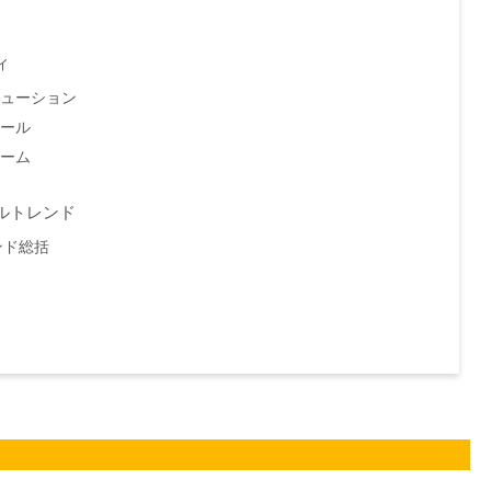
ィ
ューション
ール
ーム
ールトレンド
ンド総括