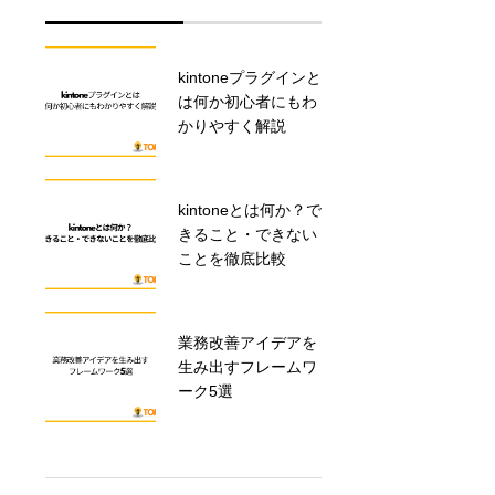
kintoneプラグインと
業務改善を自動化で
は何か初心者にもわ
加速する！手法と導
かりやすく解説
入ステップを解説
kintoneとは何か？で
kintoneフォームブリ
きること・できない
ッジの魅力と利用方
ことを徹底比較
法
業務改善アイデアを
kintoneを無料で試す
生み出すフレームワ
方法とおすすめの活
ーク5選
用法